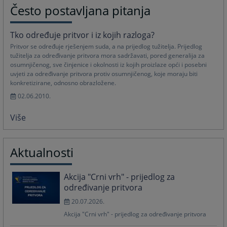
Često postavljana pitanja
Tko određuje pritvor i iz kojih razloga?
Pritvor se određuje rješenjem suda, a na prijedlog tužitelja. Prijedlog
tužitelja za određivanje pritvora mora sadržavati, pored generalija za
osumnjičenog, sve činjenice i okolnosti iz kojih proizlaze opći i posebni
uvjeti za određivanje pritvora protiv osumnjičenog, koje moraju biti
konkretizirane, odnosno obrazložene.
02.06.2010.
Više
Aktualnosti
Akcija "Crni vrh" - prijedlog za
određivanje pritvora
20.07.2026.
Akcija "Crni vrh" - prijedlog za određivanje pritvora