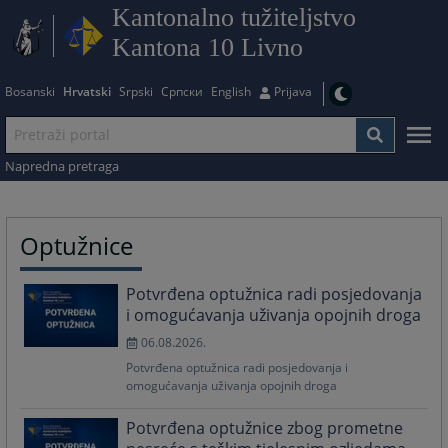
Kantonalno tužiteljstvo
Kantona 10 Livno
Bosanski
Hrvatski
Srpski
Српски
English
Prijava
Napredna pretraga
Optužnice
Potvrđena optužnica radi posjedovanja
i omogućavanja uživanja opojnih droga
06.08.2026.
Potvrđena optužnica radi posjedovanja i
omogućavanja uživanja opojnih droga
Potvrđena optužnice zbog prometne