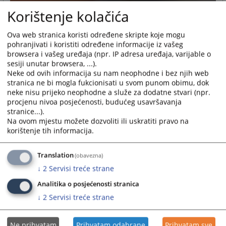
Korištenje kolačića
Ova web stranica koristi određene skripte koje mogu
pohranjivati i koristiti određene informacije iz vašeg
browsera i vašeg uređaja (npr. IP adresa uređaja, varijable o
sesiji unutar browsera, ...).
Neke od ovih informacija su nam neophodne i bez njih web
stranica ne bi mogla fukcionisati u svom punom obimu, dok
neke nisu prijeko neophodne a služe za dodatne stvari (npr.
procjenu nivoa posjećenosti, budućeg usavršavanja
stranice...).
Na ovom mjestu možete dozvoliti ili uskratiti pravo na
korištenje tih informacija.
Translation
(obavezna)
↓
2
Servisi treće strane
Analitika o posjećenosti stranica
↓
2
Servisi treće strane
Ne prihvatam
Prihvatam odabrane
Prihvatam sve