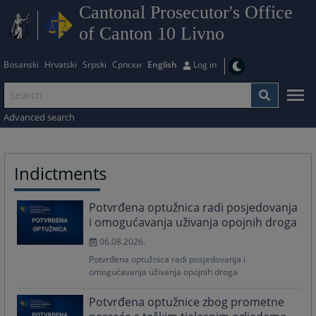
Cantonal Prosecutor's Office
of Canton 10 Livno
Bosanski
Hrvatski
Srpski
Српски
English
Log in
Advanced search
Indictments
Potvrđena optužnica radi posjedovanja
i omogućavanja uživanja opojnih droga
06.08.2026.
Potvrđena optužnica radi posjedovanja i
omogućavanja uživanja opojnih droga
Potvrđena optužnice zbog prometne